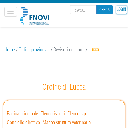
Search form
LOGIN
CERCA
Toggle
navigation
CERCA
Home
/
Ordini provinciali
/
Revisori dei conti
/
Lucca
Ordine di Lucca
Pagina principale
Elenco iscritti
Elenco stp
Consiglio direttivo
Mappa strutture veterinarie