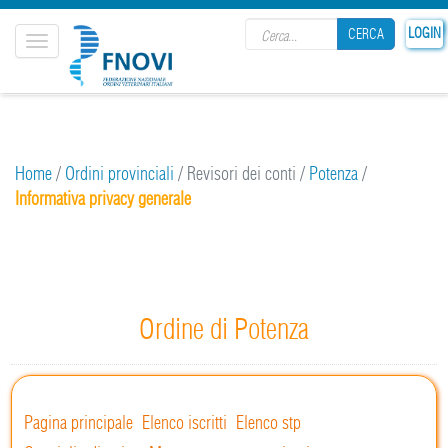
Search form
LOGIN
CERCA
Toggle
navigation
CERCA
Home
/
Ordini provinciali
/
Revisori dei conti
/
Potenza
/
Informativa privacy generale
Ordine di Potenza
Pagina principale
Elenco iscritti
Elenco stp