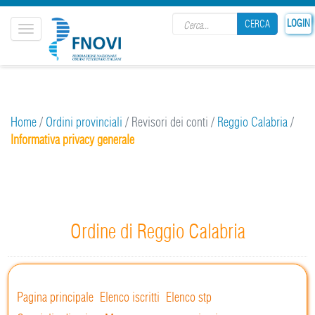
Search form
LOGIN
CERCA
Toggle
navigation
CERCA
Home
/
Ordini provinciali
/
Revisori dei conti
/
Reggio Calabria
/
Informativa privacy generale
Ordine di Reggio Calabria
Pagina principale
Elenco iscritti
Elenco stp