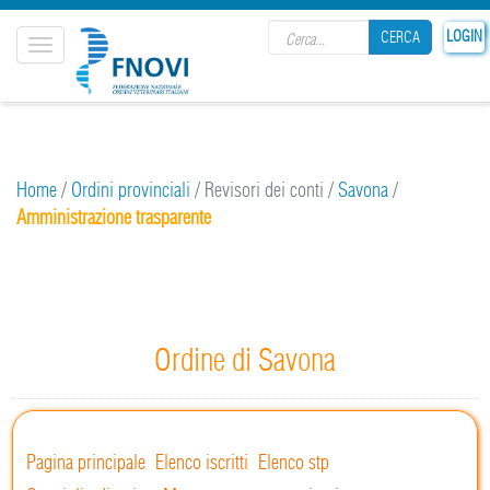
Search form
LOGIN
CERCA
Toggle
navigation
CERCA
Home
/
Ordini provinciali
/
Revisori dei conti
/
Savona
/
Amministrazione trasparente
Ordine di Savona
Pagina principale
Elenco iscritti
Elenco stp