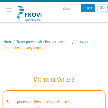
Search form
LOGIN
CERCA
Toggle
navigation
CERCA
Home
/
Ordini provinciali
/
Revisori dei conti
/
Venezia
/
Informativa privacy generale
Ordine di Venezia
Pagina principale
Elenco iscritti
Elenco stp