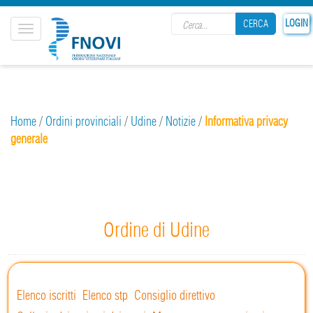
Search form
LOGIN
CERCA
Toggle
navigation
CERCA
Home
/
Ordini provinciali
/
Udine
/
Notizie
/
Informativa privacy
generale
Ordine di Udine
Elenco iscritti
Elenco stp
Consiglio direttivo