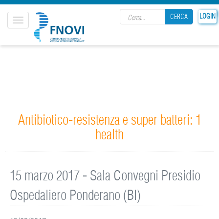
Search form
LOGIN
CERCA
Toggle
navigation
CERCA
Antibiotico-resistenza e super batteri: 1
health
15 marzo 2017 - Sala Convegni Presidio
Ospedaliero Ponderano (BI)