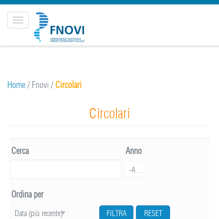
Toggle
navigation
Home
/
Fnovi
/
Circolari
Circolari
Cerca
Anno
Anno
-Anno
Ordina per
Data (più recente)
FILTRA
RESET