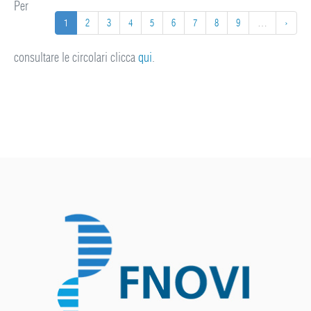
Per
1
2
3
4
5
6
7
8
9
…
›
consultare le circolari clicca
qui
.