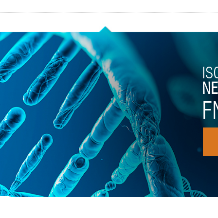
IS
NE
F