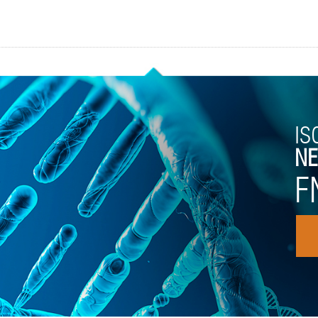
IS
NE
F