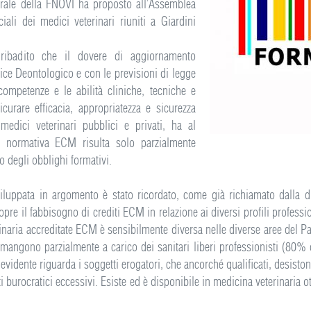
rale della FNOVI ha proposto all’Assemblea
iali dei medici veterinari riuniti a Giardini
 ribadito che il dovere di aggiornamento
ice Deontologico e con le previsioni di legge
ompetenze e le abilità cliniche, tecniche e
icurare efficacia, appropriatezza e sicurezza
i medici veterinari pubblici e privati, ha al
e normativa ECM risulta solo parzialmente
o degli obblighi formativi.
viluppata in argomento è stato ricordato, come già richiamato dalla d
pre il fabbisogno di crediti ECM in relazione ai diversi profili professiona
naria accreditate ECM è sensibilmente diversa nelle diverse aree del Pae
mangono parzialmente a carico dei sanitari liberi professionisti (80% de
 evidente riguarda i soggetti erogatori, che ancorché qualificati, desisto
burocratici eccessivi. Esiste ed è disponibile in medicina veterinaria o