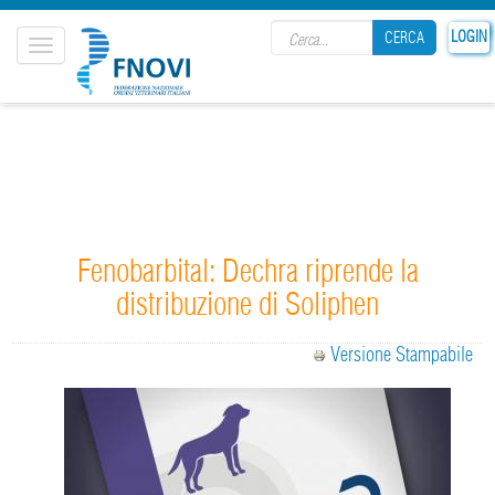
Search form
LOGIN
CERCA
Toggle
navigation
CERCA
Fenobarbital: Dechra riprende la
distribuzione di Soliphen
Versione Stampabile