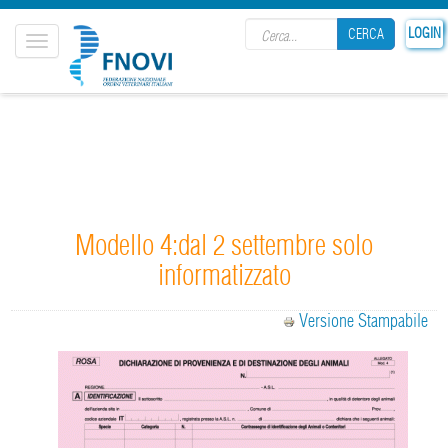
Search form
LOGIN
CERCA
Toggle
navigation
CERCA
Modello 4:dal 2 settembre solo
informatizzato
Versione Stampabile