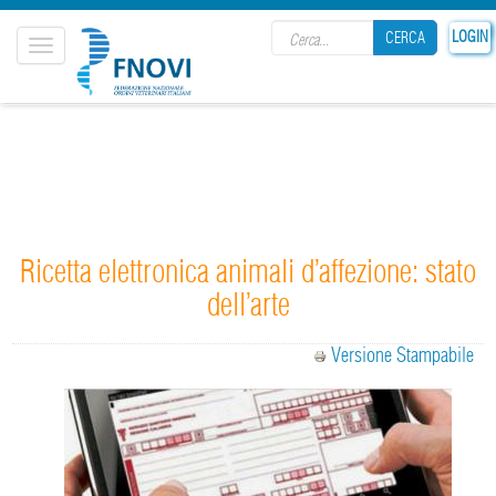
Search form
LOGIN
CERCA
Toggle
navigation
CERCA
Ricetta elettronica animali d’affezione: stato
dell’arte
Versione Stampabile