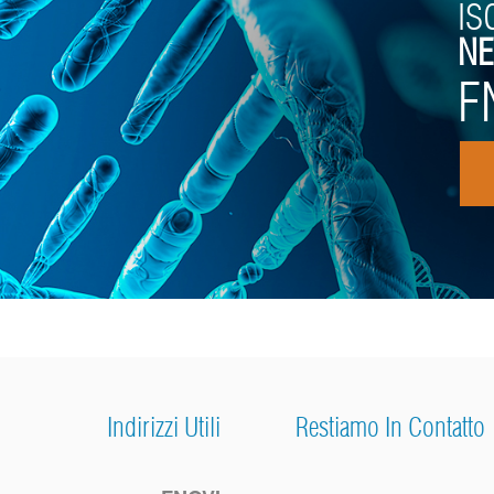
IS
NE
F
Indirizzi Utili
Restiamo In Contatto