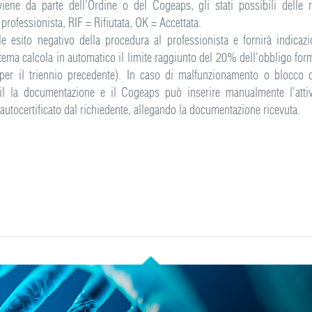
viene da parte dell'Ordine o del Cogeaps, gli stati possibili delle 
rofessionista, RIF = Rifiutata, OK = Accettata.
e esito negativo della procedura al professionista e fornirà indicaz
istema calcola in automatico il limite raggiunto del 20% dell'obbligo for
a per il triennio precedente). In caso di malfunzionamento o blocco d
il la documentazione e il Cogeaps può inserire manualmente l'attiv
utocertificato dal richiedente, allegando la documentazione ricevuta.