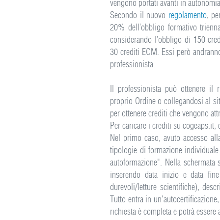
vengono portati avanti in autonomia
Secondo il nuovo
regolamento
, pe
20% dell’obbligo formativo trienna
considerando l’obbligo di 150 cred
30 crediti ECM. Essi però andranno 
professionista.
Il professionista può ottenere il
proprio Ordine o collegandosi al si
per ottenere crediti che vengono att
Per caricare i crediti su cogeaps.it,
Nel primo caso, avuto accesso alla
tipologie di formazione individual
autoformazione". Nella schermata s
inserendo data inizio e data fine
durevoli/letture scientifiche), desc
Tutto entra in un'autocertificazione
richiesta è completa e potrà essere an