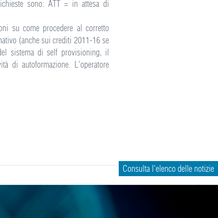
richieste sono: ATT = in attesa di
ioni su come procedere al corretto
mativo (anche sui crediti 2011-16 se
el sistema di self provisioning, il
ità di autoformazione. L'operatore
Consulta l'elenco delle notizie