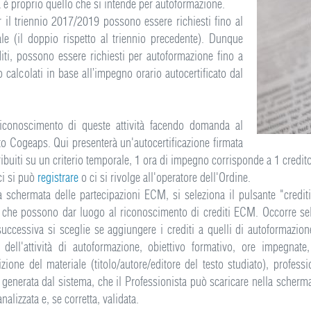
 è proprio quello che si intende per autoformazione.
r il triennio 2017/2019 possono essere richiesti fino al
le (il doppio rispetto al triennio precedente). Dunque
iti, possono essere richiesti per autoformazione fino a
calcolati in base all’impegno orario autocertificato dal
 riconoscimento di queste attività facendo domanda al
to Cogeaps. Qui presenterà un'autocertificazione firmata
ribuiti su un criterio temporale, 1 ora di impegno corrisponde a 1 credi
 ci si può
registrare
o ci si rivolge all'operatore dell'Ordine.
 schermata delle partecipazioni ECM, si seleziona il pulsante "crediti 
e che possono dar luogo al riconoscimento di crediti ECM. Occorre sele
uccessiva si sceglie se aggiungere i crediti a quelli di autoformazio
 dell'attività di autoformazione, obiettivo formativo, ore impegnate,
rizione del materiale (titolo/autore/editore del testo studiato), profess
, generata dal sistema, che il Professionista può scaricare nella scherm
alizzata e, se corretta, validata.