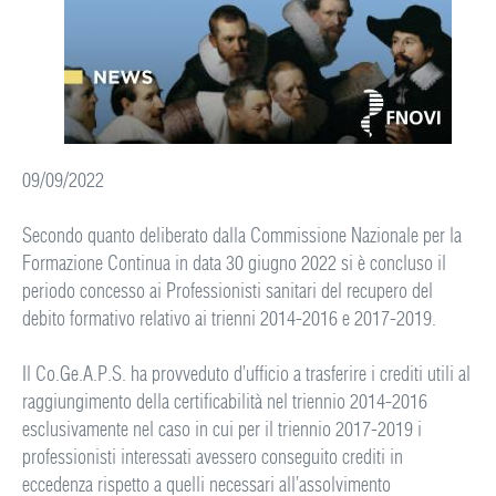
09/09/2022
Secondo quanto deliberato dalla Commissione Nazionale per la
Formazione Continua in data 30 giugno 2022 si è concluso il
periodo concesso ai Professionisti sanitari del recupero del
debito formativo relativo ai trienni 2014-2016 e 2017-2019.
Il Co.Ge.A.P.S. ha provveduto d’ufficio a trasferire i crediti utili al
raggiungimento della certificabilità nel triennio 2014-2016
esclusivamente nel caso in cui per il triennio 2017-2019 i
professionisti interessati avessero conseguito crediti in
eccedenza rispetto a quelli necessari all’assolvimento