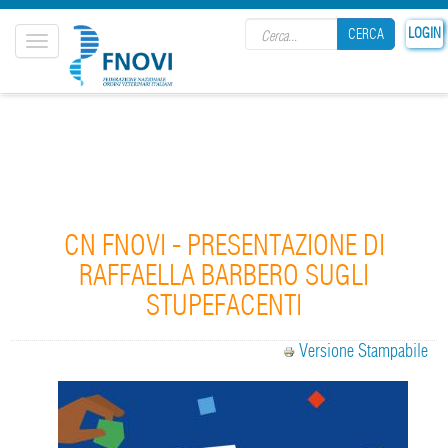
Search form
LOGIN
CERCA
Toggle
navigation
CERCA
CN FNOVI - PRESENTAZIONE DI
RAFFAELLA BARBERO SUGLI
STUPEFACENTI
Versione Stampabile