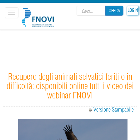
Search form
LOGIN
CERCA
Toggle
navigation
CERCA
Recupero degli animali selvatici feriti o in
difficoltà: disponibili online tutti i video dei
webinar FNOVI
Versione Stampabile