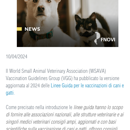
10/04/2024
Il World Small Animal Veterinary Association (WSAVA)
Vaccination Guidelines Group (VGG) ha pubblicato la versione
aggiornata al 2024 delle
Linee Guida per le vaccinazioni di cani e
gatti.
Come precisato nella introduzione le
linee guida hanno lo scopo
di fornire alle associazioni nazionali, alle strutture veterinarie e ai
singoli medici veterinari consigli ampi, aggiornati e con basi
scientifiche sulla vaccinazione di cani e gatti, offrono consigli