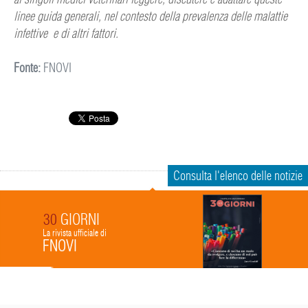
linee guida generali, nel contesto della prevalenza delle malattie
infettive e di altri fattori.
Fonte:
FNOVI
Consulta l'elenco delle notizie
30
GIORNI
La rivista ufficiale di
FNOVI