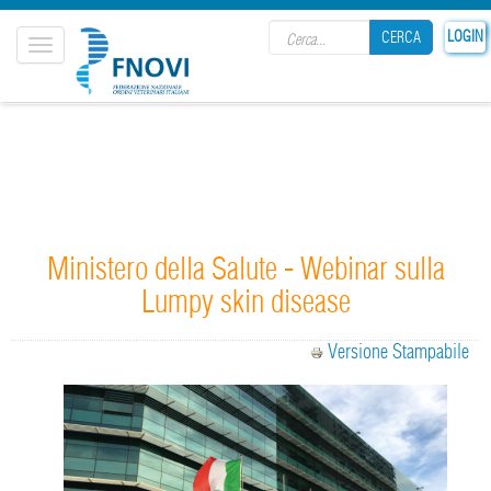
Search form
LOGIN
CERCA
Toggle
navigation
CERCA
Ministero della Salute - Webinar sulla
Lumpy skin disease
Versione Stampabile