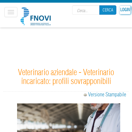
Search form
LOGIN
CERCA
Toggle
navigation
CERCA
Veterinario aziendale - Veterinario
incaricato: profili sovrapponibili
Versione Stampabile