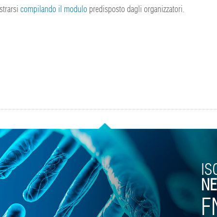
strarsi
compilando il modulo
predisposto dagli organizzatori.
IS
NE
F