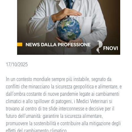
17/10/2025
In un contesto mondiale sempre più instabile, segnato da
conflitti che minacciano la sicurezza geopolitica e alimentare, e
dall’ombra costante di nuove pandemie legate ai cambiamenti
climatici e allo spillover di patogeni, i Medici Veterinari si
trovano al centro di tre sfide interconnesse e decisive per il
futuro dell’umanità: garantire la sicurezza alimentare,
promuovere la sostenibilità e contribuire alla mitigazione degli
effetti del cambiamento climatico.