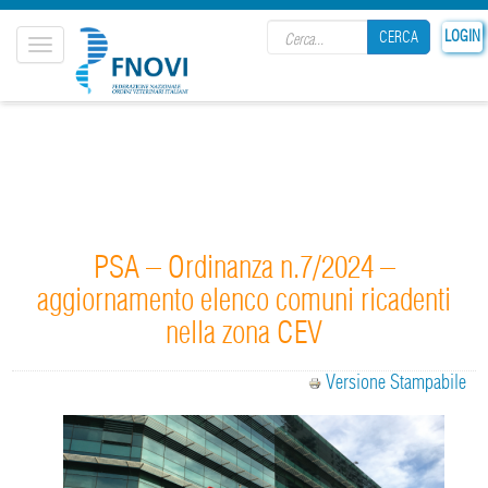
Search form
LOGIN
CERCA
Toggle
navigation
CERCA
PSA – Ordinanza n.7/2024 –
aggiornamento elenco comuni ricadenti
nella zona CEV
Versione Stampabile