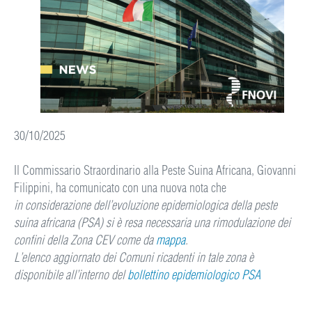
30/10/2025
Il Commissario Straordinario alla Peste Suina Africana, Giovanni
Filippini, ha comunicato con una nuova nota che
in considerazione dell’evoluzione epidemiologica della peste
suina africana (PSA)
si è resa necessaria una rimodulazione dei
confini della Zona CEV come da
mappa
.
L’elenco aggiornato dei Comuni ricadenti in tale zona è
disponibile all’interno del
bollettino epidemiologico PSA