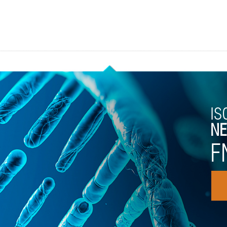
IS
NE
F