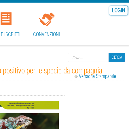
LOGIN
 E ISCRITTI
CONVENZIONI
Search form
CERCA
co positivo per le specie da compagnia"
Versione Stampabile
CERCA