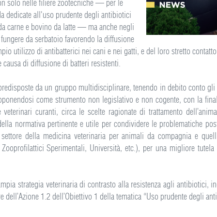
on solo nelle filiere zootecniche — per le
a dedicate all'uso prudente degli antibiotici
 da carne e bovino da latte — ma anche negli
ungere da serbatoio favorendo la diffusione
ampio utilizzo di antibatterici nei cani e nei gatti, e del loro stretto cont
causa di diffusione di batteri resistenti.
predisposte da un gruppo multidisciplinare, tenendo in debito conto gli 
oponendosi come strumento non legislativo e non cogente, con la finali
e veterinari curanti, circa le scelte ragionate di trattamento dell’an
 della normativa pertinente e utile per condividere le problematiche post
settore della medicina veterinaria per animali da compagnia e quelli
i Zooprofilattici Sperimentali, Università, etc.), per una migliore tutela
ampia strategia veterinaria di contrasto alla resistenza agli antibiotici
e dell’Azione 1.2 dell’Obiettivo 1 della tematica “Uso prudente degli anti