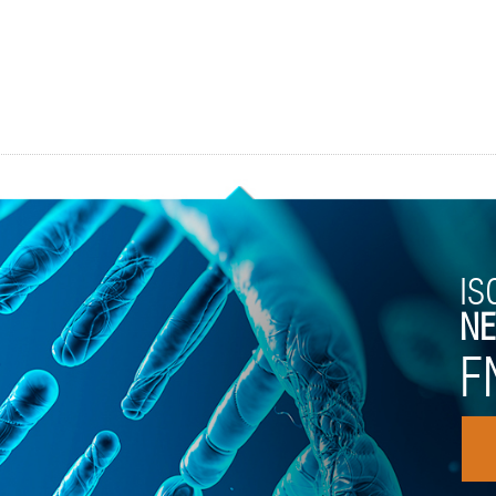
IS
NE
F