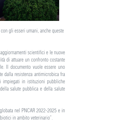
atto con gli esseri umani, anche queste
aggiornamenti scientifici e le nuove
tà di attuare un confronto costante
imale. Il documento vuole essere uno
e dalla resistenza antimicrobica fra
 impiegati in istituzioni pubbliche
 della salute pubblica e della salute
, inglobata nel PNCAR 2022-2025 e in
biotici in ambito veterinario”.