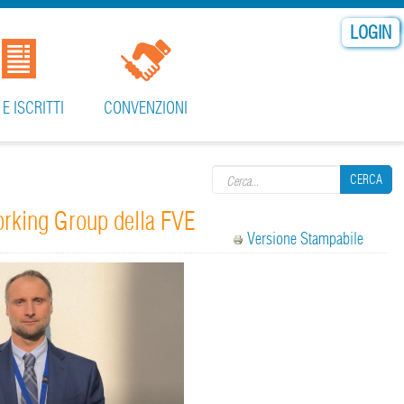
LOGIN
 E ISCRITTI
CONVENZIONI
Search form
CERCA
rking Group della FVE
Versione Stampabile
CERCA