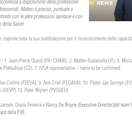
ccellenza a disposizione della professione
fessionisti. Matteo è preciso, puntuale e
ronto con le altre professioni sanitarie e con
o della Salute.
 esprime tutta la sua soddisfazione per il riconoscimento delle capacità 
1. Jean-Pierre Orand (FR- CHAIR), 2. Matteo Gianesella (IT), 3. Micha
cie Pokludova (CZ), 7. IVSA representative – name to be confirmed.
Joe Collins (FEEVA), 9. Ann Criel (FECAVA), 10. Pieter-Jan Serreyn (E
ili (UEVP) 13. Peter Wijnen (PVSGEU)
e Jansen, Diana Teixeira e Nancy
De Briyne (
Executive Director)
del team 
oard della FVE.