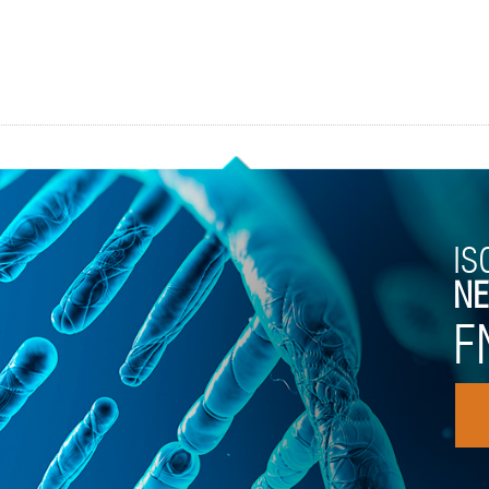
IS
NE
F