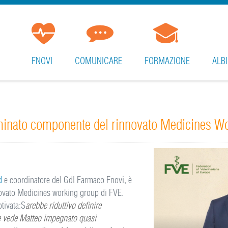
FNOVI
COMUNICARE
FORMAZIONE
ALBI
minato componente del rinnovato Medicines Wo
d
e coordinatore del Gdl Farmaco Fnovi, è
novato Medicines working group di FVE.
otivata:S
arebbe riduttivo definire
e vede Matteo impegnato quasi