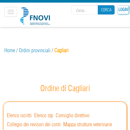
Search form
LOGIN
CERCA
Toggle
navigation
CERCA
Home
/
Ordini provinciali
/
Cagliari
Ordine di Cagliari
Elenco iscritti
Elenco stp
Consiglio direttivo
Collegio dei revisori dei conti
Mappa strutture veterinarie