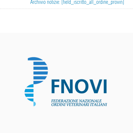
Archivio notizie: [field_iscritto_all_ordine_provin]