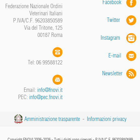
Facebook
Federazione Nazionale Ordini
Veterinari Italiani
Twitter
P.IVA/C.F. 96203850589
Via del Tritone, 125
00187 Roma
Instagram
E-mail
Tel: 06 99588122
Newsletter
Email:
info@fnovi.it
PEC:
info@pec.fnovi.it
Amministrazione trasparente
-
Informazioni privacy
Copyright FNOVI 2006-2026 - Tutti i diritti sono riservati - P.IVA/C.F. 96203850589