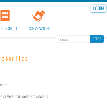
LOGIN
Search form
 E ISCRITTI
CONVENZIONI
CERCA
ettore ittico
CERCA
medie.
dici Veterinari della Provincia di