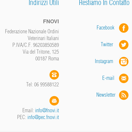
Indirizzi Utili
Restiamo In Contatto
FNOVI
Facebook
Federazione Nazionale Ordini
Veterinari Italiani
Twitter
P.IVA/C.F. 96203850589
Via del Tritone, 125
00187 Roma
Instagram
E-mail
Tel: 06 99588122
Newsletter
Email:
info@fnovi.it
PEC:
info@pec.fnovi.it