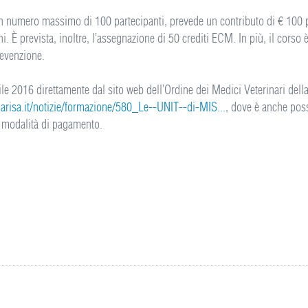
n numero massimo di 100 partecipanti, prevede un contributo di € 100 per
dini. È prevista, inoltre, l’assegnazione di 50 crediti ECM. In più, il corso
revenzione.
rile 2016 direttamente dal sito web dell’Ordine dei Medici Veterinari dell
narisa.it/notizie/formazione/580_Le--UNIT--di-MIS...
, dove è anche poss
 modalità di pagamento.