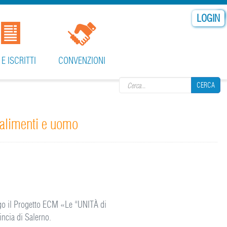
LOGIN
Search form
 E ISCRITTI
CONVENZIONI
CERCA
 alimenti e uomo
CERCA
uogo il Progetto ECM «Le “UNITÀ di
incia di Salerno.