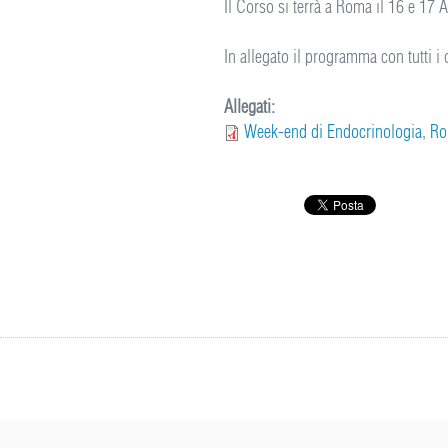
Il Corso si terrà a Roma il 16 e 17
In allegato il programma con tutti i d
Allegati:
Week-end di Endocrinologia, R