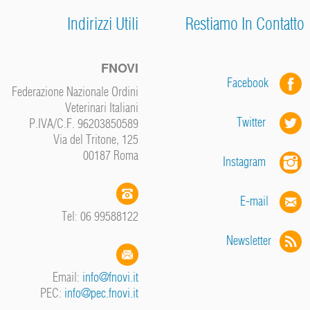
Indirizzi Utili
Restiamo In Contatto
FNOVI
Facebook
Federazione Nazionale Ordini
Veterinari Italiani
Twitter
P.IVA/C.F. 96203850589
Via del Tritone, 125
00187 Roma
Instagram
E-mail
Tel: 06 99588122
Newsletter
Email:
info@fnovi.it
PEC:
info@pec.fnovi.it