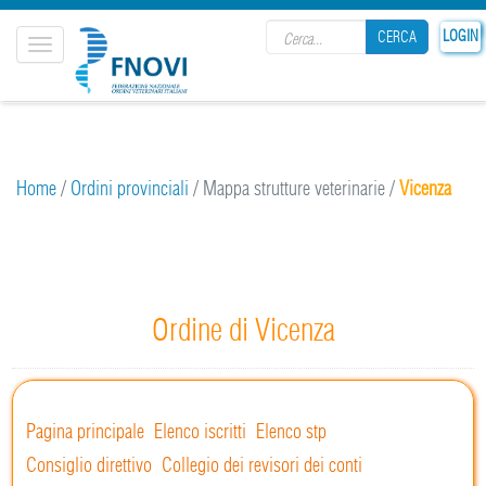
Search form
LOGIN
CERCA
Toggle
navigation
CERCA
Home
/
Ordini provinciali
/
Mappa strutture veterinarie
/
Vicenza
Ordine di Vicenza
Pagina principale
Elenco iscritti
Elenco stp
Consiglio direttivo
Collegio dei revisori dei conti