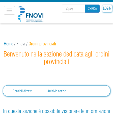
Search form
LOGIN
CERCA
Toggle
navigation
CERCA
Home
/
Fnovi
/
Ordini provinciali
Benvenuto nella sezione dedicata agli ordini
provinciali
Consigli direttivi
Archivio notizie
In questa sezione è possibile visionare le informazioni