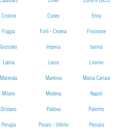
Catanzaro
Chieti
Como e Lecco
Crotone
Cuneo
Enna
Foggia
Forlì - Cesena
Frosinone
Grosseto
Imperia
Isernia
Latina
Lecce
Livorno
Macerata
Mantova
Massa Carrara
Milano
Modena
Napoli
Oristano
Padova
Palermo
Perugia
Pesaro - Urbino
Pescara