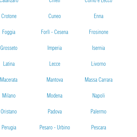
Catanzaro
Chieti
Como e Lecco
Crotone
Cuneo
Enna
Foggia
Forlì - Cesena
Frosinone
Grosseto
Imperia
Isernia
Latina
Lecce
Livorno
Macerata
Mantova
Massa Carrara
Milano
Modena
Napoli
Oristano
Padova
Palermo
Perugia
Pesaro - Urbino
Pescara