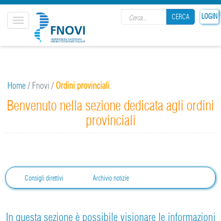
Search form
LOGIN
CERCA
Toggle
navigation
CERCA
Home
/
Fnovi
/
Ordini provinciali
Benvenuto nella sezione dedicata agli ordini
provinciali
Consigli direttivi
Archivio notizie
In questa sezione è possibile visionare le informazioni