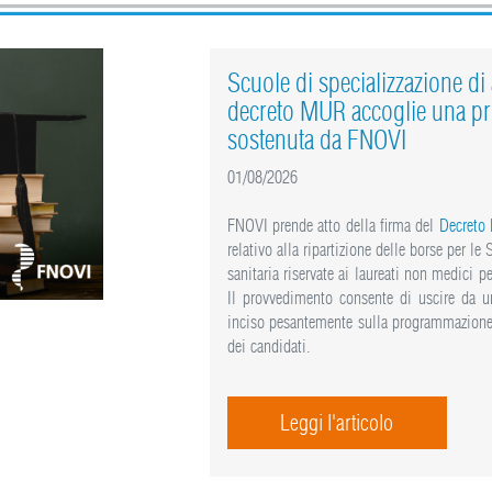
Scuole di specializzazione di a
decreto MUR accoglie una pr
sostenuta da FNOVI
01/08/2026
FNOVI prende atto della firma del
Decreto
relativo alla ripartizione delle borse per le
sanitaria riservate ai laureati non medici
Il provvedimento consente di uscire da un
inciso pesantemente sulla programmazione 
dei candidati.
Leggi l'articolo