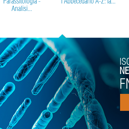
Parassitologia -
l'Abbecedario A-Z: la...
Analisi...
IS
NE
F