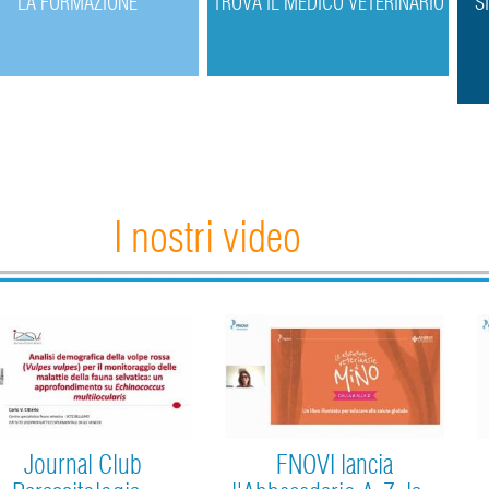
L
A FORMAZIONE
T
ROVA IL MEDICO VETERINARIO
S
I nostri video
Journal Club
FNOVI lancia