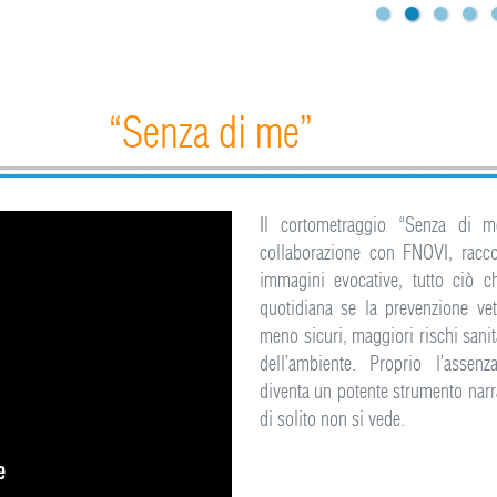
“Senza di me”
Il cortometraggio “Senza di m
collaborazione con FNOVI, racc
immagini evocative, tutto ciò c
quotidiana se la prevenzione vet
meno sicuri, maggiori rischi sanit
dell’ambiente. Proprio l’assen
diventa un potente strumento narra
di solito non si vede.